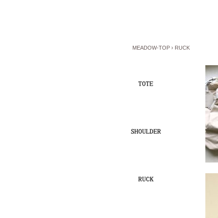
MEADOW-TOP
› RUCK