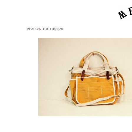
MEADOW-TOP
›
446628