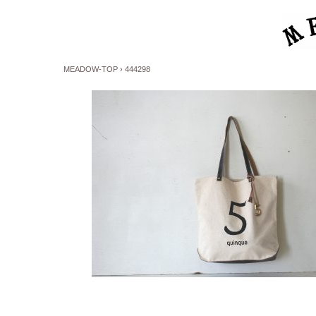
MEADOW-TOP
›
444298